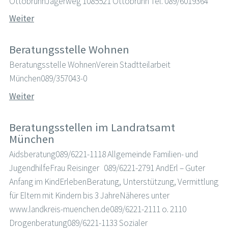
OttobrunnJägerweg 1085521 Ottobrunn Tel. 089/6019364
Weiter
Beratungsstelle Wohnen
Beratungsstelle WohnenVerein Stadtteilarbeit
München089/357043-0
Weiter
Beratungsstellen im Landratsamt
München
Aidsberatung089/6221-1118 Allgemeinde Familien- und
JugendhilfeFrau Reisinger 089/6221-2791 AndErl – Guter
Anfang im KindErlebenBeratung, Unterstützung, Vermittlung
für Eltern mit Kindern bis 3 JahreNäheres unter
www.landkreis-muenchen.de089/6221-2111 o. 2110
Drogenberatung089/6221-1133 Sozialer