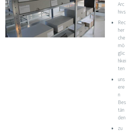
Arc
hivs
Rec
her
che
mö
glic
hkei
ten
uns
ere
n
Bes
tän
den
zu