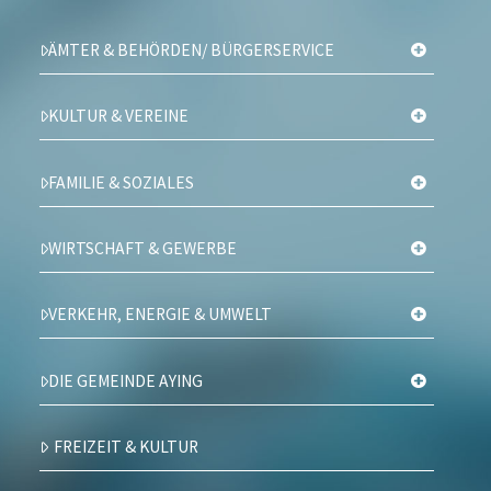
ÄMTER & BEHÖRDEN/ BÜRGERSERVICE
KULTUR & VEREINE
FAMILIE & SOZIALES
WIRTSCHAFT & GEWERBE
VERKEHR, ENERGIE & UMWELT
DIE GEMEINDE AYING
FREIZEIT & KULTUR