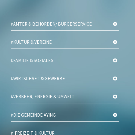
ÄMTER & BEHÖRDEN/ BÜRGERSERVICE
KULTUR & VEREINE
FAMILIE & SOZIALES
WIRTSCHAFT & GEWERBE
VERKEHR, ENERGIE & UMWELT
DIE GEMEINDE AYING
FREIZEIT & KULTUR