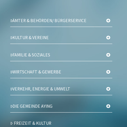
ÄMTER & BEHÖRDEN/ BÜRGERSERVICE
KULTUR & VEREINE
FAMILIE & SOZIALES
WIRTSCHAFT & GEWERBE
VERKEHR, ENERGIE & UMWELT
DIE GEMEINDE AYING
FREIZEIT & KULTUR