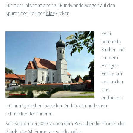
Für mehr Informationen zu Rundwanderwegen auf den
Spuren der Heiligen
hier
klicken
Zwei
berühmte
Kirchen, die
mit dem
Heiligen
Emmeram
verbunden
sind,
erstaunen
mit ihrer typischen barocken Architektur und einem
schmuckvollen Inneren.
Seit September 2025 stehen dem Besucher die Pforten der
Pfarrkirche St. Emmeram wieder offen.