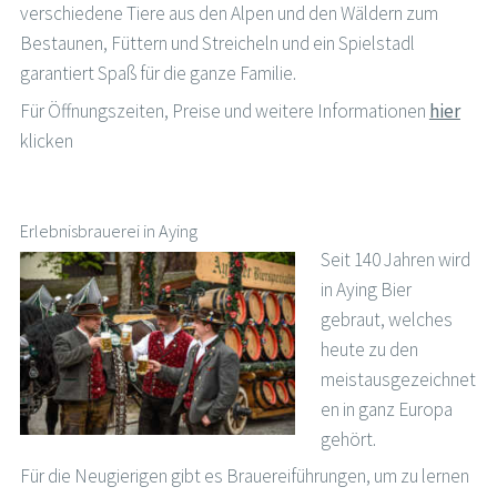
verschiedene Tiere aus den Alpen und den Wäldern zum
Bestaunen, Füttern und Streicheln und ein Spielstadl
garantiert Spaß für die ganze Familie.
Für Öffnungszeiten, Preise und weitere Informationen
hier
klicken
Erlebnisbrauerei in Aying
Seit 140 Jahren wird
in Aying Bier
gebraut, welches
heute zu den
meistausgezeichnet
en in ganz Europa
gehört.
Für die Neugierigen gibt es Brauereiführungen, um zu lernen