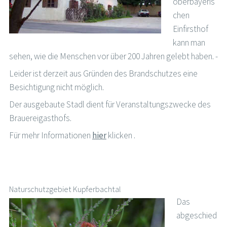
oberbayeris
chen
Einfirsthof
kann man
sehen, wie die Menschen vor über 200 Jahren gelebt haben. -
Leider ist derzeit aus Gründen des Brandschutzes eine
Besichtigung nicht möglich.
Der ausgebaute Stadl dient für Veranstaltungszwecke des
Brauereigasthofs.
Für mehr Informationen
hier
klicken .
Naturschutzgebiet Kupferbachtal
Das
abgeschied