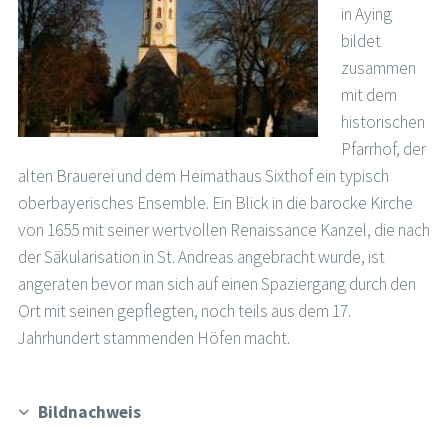
in Aying
bildet
zusammen
mit dem
historischen
Pfarrhof, der
alten Brauerei und dem Heimathaus Sixthof ein typisch
oberbayerisches Ensemble. Ein Blick in die barocke Kirche
von 1655 mit seiner wertvollen Renaissance Kanzel, die nach
der Säkularisation in St. Andreas angebracht wurde, ist
angeraten bevor man sich auf einen Spaziergang durch den
Ort mit seinen gepflegten, noch teils aus dem 17.
Jahrhundert stammenden Höfen macht.
Bildnachweis