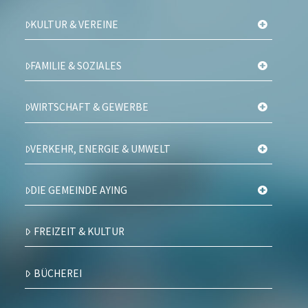
KULTUR & VEREINE
FAMILIE & SOZIALES
WIRTSCHAFT & GEWERBE
VERKEHR, ENERGIE & UMWELT
DIE GEMEINDE AYING
FREIZEIT & KULTUR
BÜCHEREI