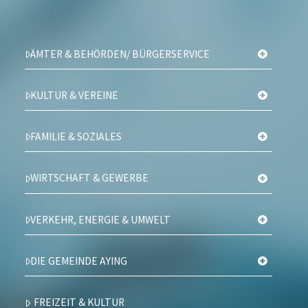
ÄMTER & BEHÖRDEN/ BÜRGERSERVICE
KULTUR & VEREINE
FAMILIE & SOZIALES
WIRTSCHAFT & GEWERBE
VERKEHR, ENERGIE & UMWELT
DIE GEMEINDE AYING
FREIZEIT & KULTUR