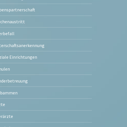
benspartnerschaft
rchenaustritt
erbefall
terschaftsanerkennung
ziale Einrichtungen
hulen
nderbetreuung
ebammen
zte
erärzte