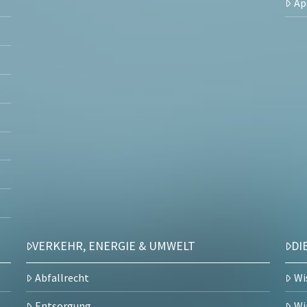
Ap
VERKEHR, ENERGIE & UMWELT
DI
Abfallrecht
Wi
Entsorgung
Wi