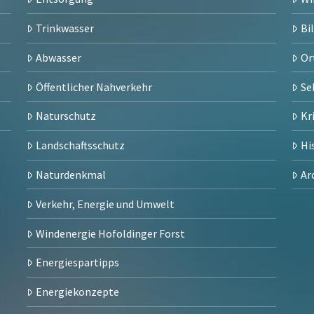
Trinkwasser
Bi
Abwasser
Or
Öffentlicher Nahverkehr
Se
Naturschutz
Kr
Landschaftsschutz
Hi
Naturdenkmal
Ar
Verkehr, Energie und Umwelt
Windenergie Hofoldinger Forst
Energiespartipps
Energiekonzepte