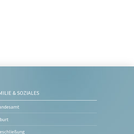
MILIE & SOZIALES
andesamt
burt
eschließung