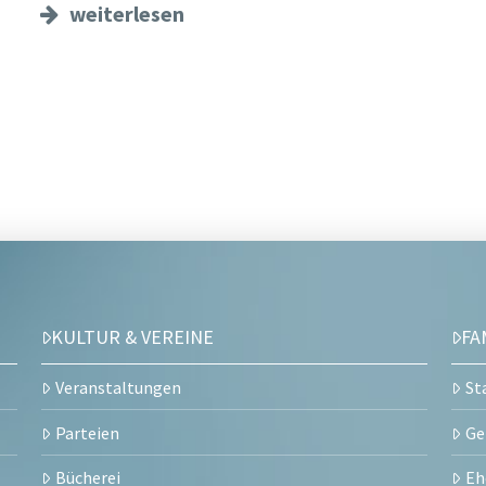
weiterlesen
KULTUR & VEREINE
FA
Veranstaltungen
St
Parteien
Ge
Bücherei
Eh