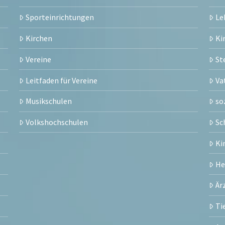
Sporteinrichtungen
Le
Kirchen
Ki
Vereine
St
Leitfaden für Vereine
Va
Musikschulen
so
Volkshochschulen
Sc
Ki
H
Är
Ti