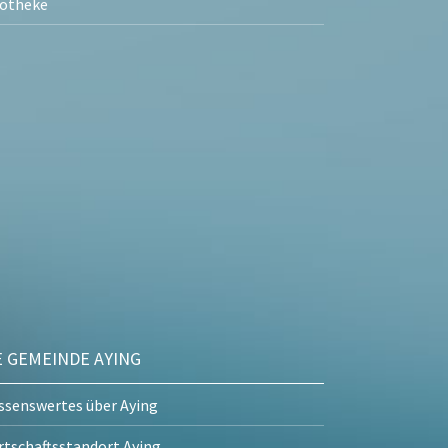
otheke
E GEMEINDE AYING
ssenswertes über Aying
rtschaftsstandort Aying