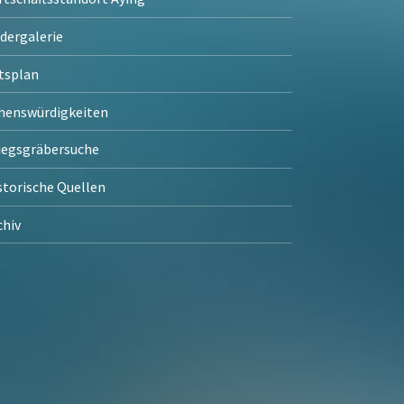
ldergalerie
tsplan
henswürdigkeiten
iegsgräbersuche
storische Quellen
chiv