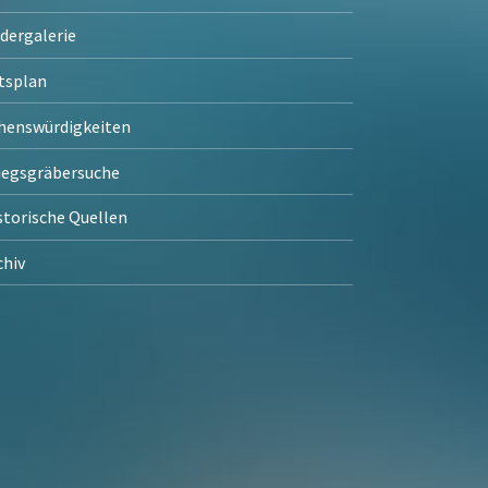
ldergalerie
tsplan
henswürdigkeiten
iegsgräbersuche
storische Quellen
chiv