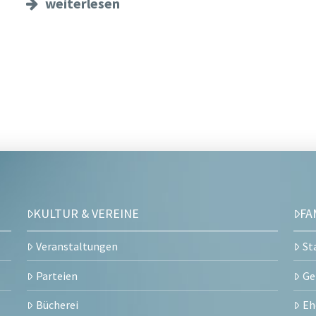
weiterlesen
KULTUR & VEREINE
FA
Veranstaltungen
St
Parteien
Ge
Bücherei
Eh