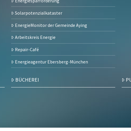
Energiesparförderung
Solarpotenzialkataster
EnergieMonitor der Gemeinde Aying
Arbeitskreis Energie
Repair-Café
Energieagentur Ebersberg-München
BÜCHEREI
P