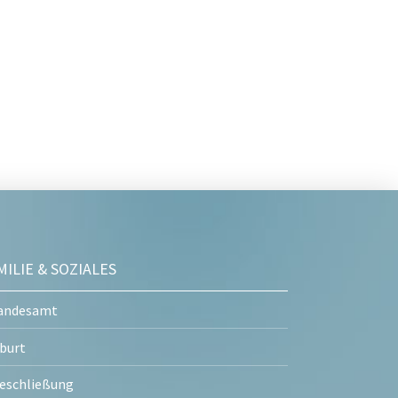
MILIE & SOZIALES
andesamt
burt
eschließung