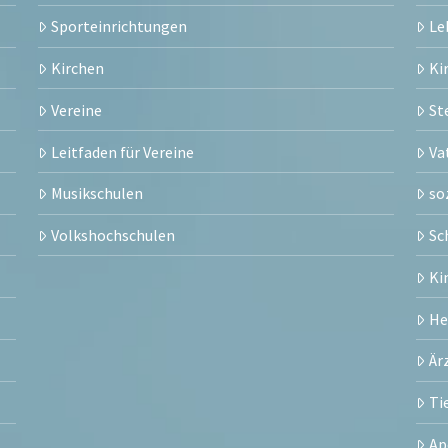
Sporteinrichtungen
Le
Kirchen
Ki
Vereine
St
Leitfaden für Vereine
Va
Musikschulen
so
Volkshochschulen
Sc
Ki
H
Är
Ti
Ap