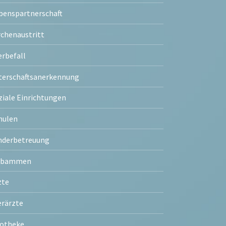
benspartnerschaft
rchenaustritt
erbefall
terschaftsanerkennung
ziale Einrichtungen
hulen
nderbetreuung
ebammen
zte
erärzte
otheke