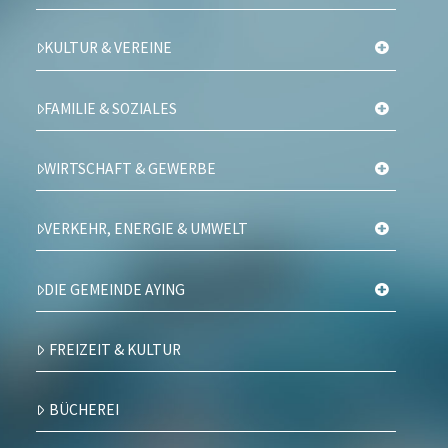
KULTUR & VEREINE
FAMILIE & SOZIALES
WIRTSCHAFT & GEWERBE
VERKEHR, ENERGIE & UMWELT
DIE GEMEINDE AYING
FREIZEIT & KULTUR
BÜCHEREI