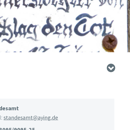
ndesamt
l:
standesamt@aying.de
8095/9095-25