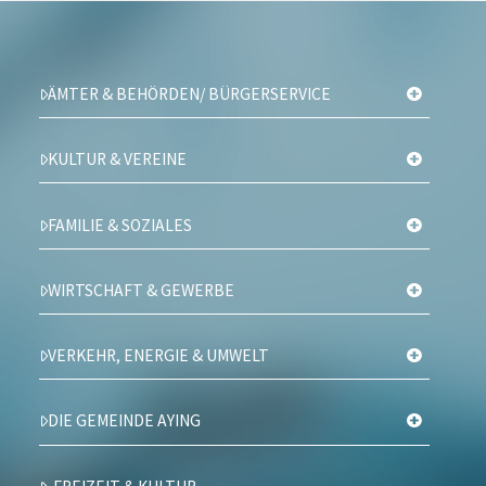
ÄMTER & BEHÖRDEN/ BÜRGERSERVICE
KULTUR & VEREINE
FAMILIE & SOZIALES
WIRTSCHAFT & GEWERBE
VERKEHR, ENERGIE & UMWELT
DIE GEMEINDE AYING