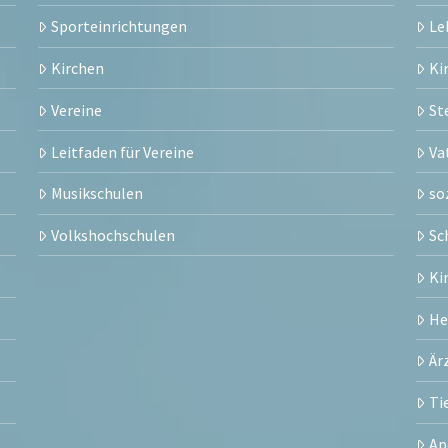
Sporteinrichtungen
Le
Kirchen
Ki
Vereine
St
Leitfaden für Vereine
Va
Musikschulen
so
Volkshochschulen
Sc
Ki
H
Är
Ti
Ap