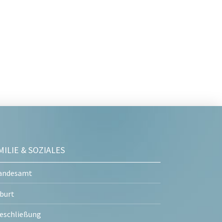
MILIE & SOZIALES
andesamt
burt
eschließung