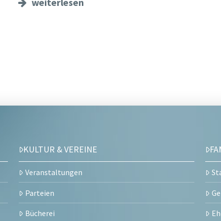
weiterlesen
KULTUR & VEREINE
FA
Veranstaltungen
St
Parteien
Ge
Bücherei
Eh