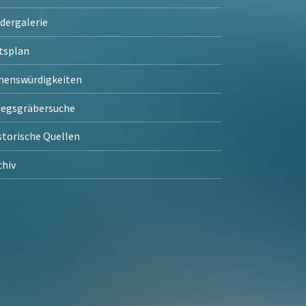
ldergalerie
tsplan
henswürdigkeiten
iegsgräbersuche
storische Quellen
chiv