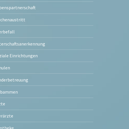
benspartnerschaft
rchenaustritt
erbefall
terschaftsanerkennung
ziale Einrichtungen
hulen
nderbetreuung
ebammen
zte
erärzte
otheke