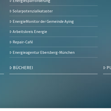
Energiesparförderung
Solarpotenzialkataster
EnergieMonitor der Gemeinde Aying
Arbeitskreis Energie
Repair-Café
Energieagentur Ebersberg-München
BÜCHEREI
P