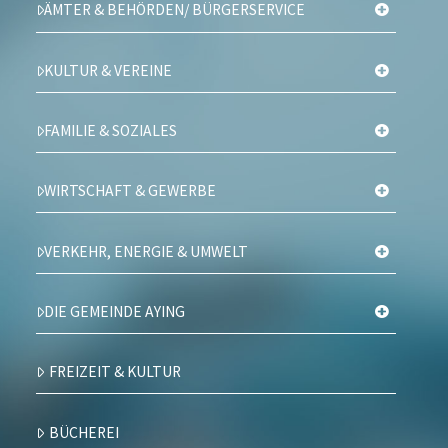
ÄMTER & BEHÖRDEN/ BÜRGERSERVICE
KULTUR & VEREINE
FAMILIE & SOZIALES
WIRTSCHAFT & GEWERBE
VERKEHR, ENERGIE & UMWELT
DIE GEMEINDE AYING
FREIZEIT & KULTUR
BÜCHEREI