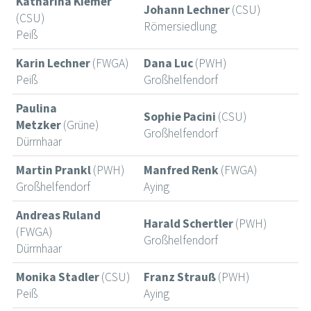
Katharina Kiemer
Johann Lechner
(CSU)
(CSU)
Römersiedlung
Peiß
Karin Lechner
(FWGA)
Dana Luc
(PWH)
Peiß
Großhelfendorf
Paulina
Sophie Pacini
(CSU)
Metzker
(Grüne)
Großhelfendorf
Dürrnhaar
Martin Prankl
(PWH)
Manfred Renk
(FWGA)
Großhelfendorf
Aying
Andreas Ruland
Harald Schertler
(PWH)
(FWGA)
Großhelfendorf
Dürrnhaar
Monika Stadler
(CSU)
Franz Strauß
(PWH)
Peiß
Aying