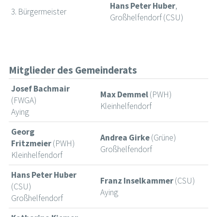
Hans Peter Huber
,
3. Bürgermeister
Großhelfendorf (CSU)
Mitglieder des Gemeinderats
Josef Bachmair
Max Demmel
(PWH)
(FWGA)
Kleinhelfendorf
Aying
Georg
Andrea Girke
(Grüne)
Fritzmeier
(PWH)
Großhelfendorf
Kleinhelfendorf
Hans Peter Huber
Franz Inselkammer
(CSU)
(CSU)
Aying
Großhelfendorf