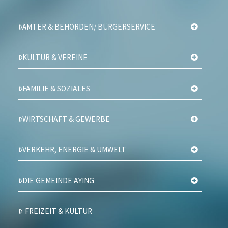
ÄMTER & BEHÖRDEN/ BÜRGERSERVICE
KULTUR & VEREINE
FAMILIE & SOZIALES
WIRTSCHAFT & GEWERBE
VERKEHR, ENERGIE & UMWELT
DIE GEMEINDE AYING
FREIZEIT & KULTUR