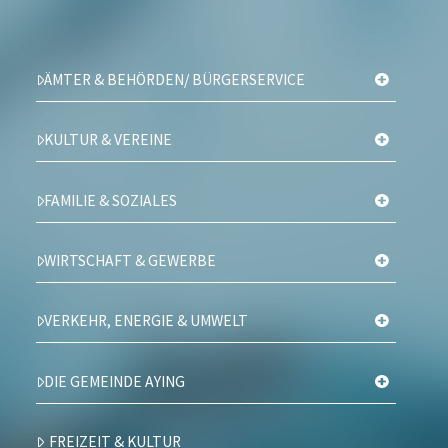
ÄMTER & BEHÖRDEN/ BÜRGERSERVICE
KULTUR & VEREINE
FAMILIE & SOZIALES
WIRTSCHAFT & GEWERBE
VERKEHR, ENERGIE & UMWELT
DIE GEMEINDE AYING
FREIZEIT & KULTUR