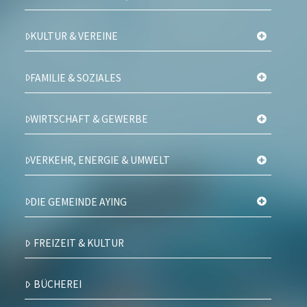
KULTUR & VEREINE
FAMILIE & SOZIALES
WIRTSCHAFT & GEWERBE
VERKEHR, ENERGIE & UMWELT
DIE GEMEINDE AYING
FREIZEIT & KULTUR
BÜCHEREI