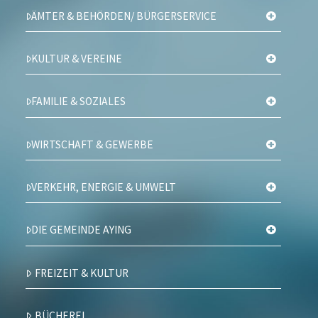
ÄMTER & BEHÖRDEN/ BÜRGERSERVICE
KULTUR & VEREINE
FAMILIE & SOZIALES
WIRTSCHAFT & GEWERBE
VERKEHR, ENERGIE & UMWELT
DIE GEMEINDE AYING
FREIZEIT & KULTUR
BÜCHEREI