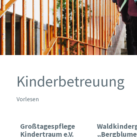
Kinderbetreuung
Vorlesen
Großtagespflege
Waldkinder
Kindertraum e.V.
„Bergblume