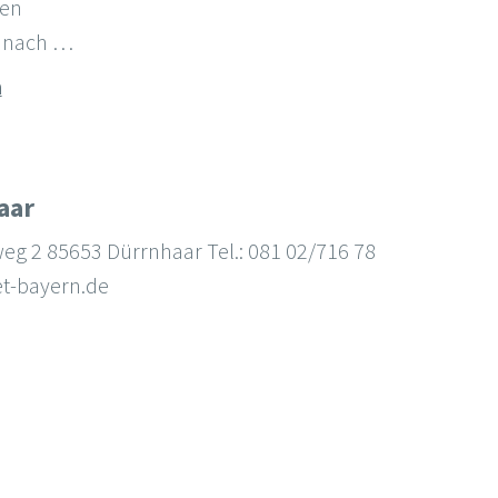
ten
, nach …
n
aar
eg 2 85653 Dürrnhaar Tel.: 081 02/716 78
et-bayern.de