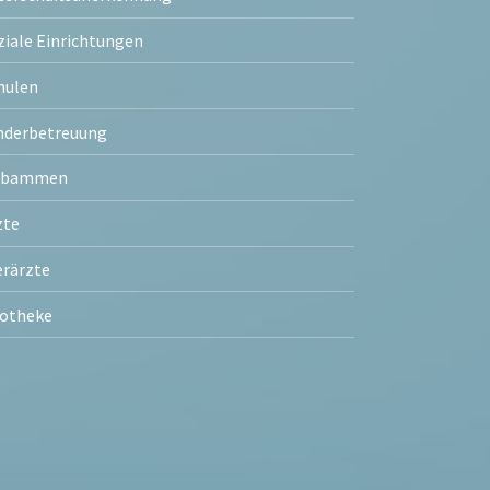
ziale Einrichtungen
hulen
nderbetreuung
ebammen
zte
erärzte
otheke