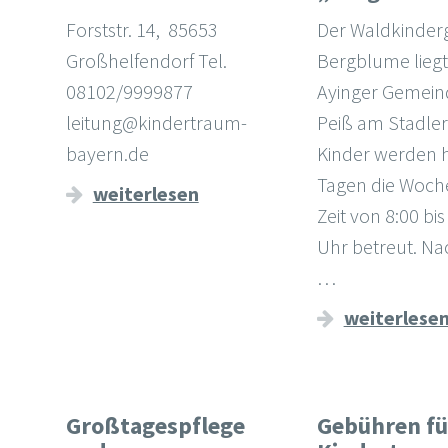
Forststr. 14, 85653
Der Waldkinder
Großhelfendorf Tel.
Bergblume liegt
08102/9999877
Ayinger Gemeind
leitung@kindertraum-
Peiß am Stadler
bayern.de
Kinder werden h
Tagen die Woche
weiterlesen
Zeit von 8:00 bis
Uhr betreut. N
…
weiterlese
Großtagespflege
Gebühren fü