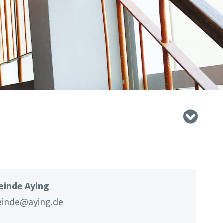
inde Aying
inde@aying.de