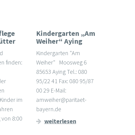
flege
Kindergarten „Am
ütter
Weiher“ Aying
nd
Kindergarten "Am
n finden:
Weiher" Moosweg 6
85653 Aying Tel.: 080
der
95/22 41 Fax: 080 95/87
en
00 29 E-Mail:
 Kinder im
amweiher@paritaet-
Jahren
bayern.de
 von 8:00
weiterlesen