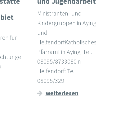
stätte
und Jugendarbeit
Ministranten- und
biet
Kindergruppen in Aying
und
ren für
HelfendorfKatholisches
Pfarramt in Aying: Tel.
ichtunge
08095/8733080in
b
Helfendorf: Te.
08095/329
n
weiterlesen