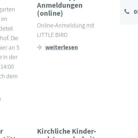
Anmeldungen
garten
0
(online)
 im
Online-Anmeldung mit
eteil
LITTLE BIRD
hof. Die
weiterlesen
ier an 5
 in der
 14:00
ach dem
n
r
Kirchliche Kinder-