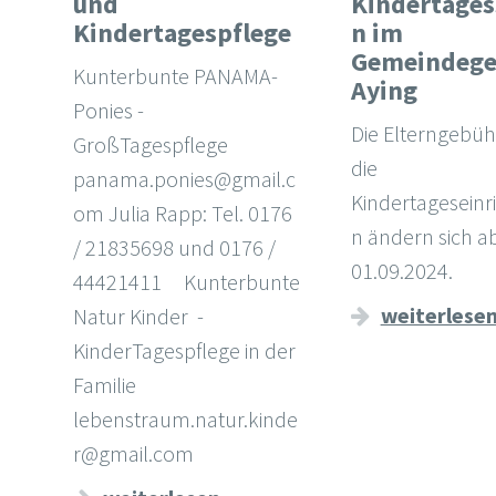
und
Kindertages
Kindertagespflege
n im
Gemeindege
Kunterbunte PANAMA-
Aying
Ponies -
Die Elterngebüh
GroßTagespflege
die
panama.ponies@gmail.c
Kindertageseinr
om Julia Rapp: Tel. 0176
n ändern sich a
/ 21835698 und 0176 /
01.09.2024.
44421411 Kunterbunte
weiterlese
Natur Kinder -
KinderTagespflege in der
Familie
lebenstraum.natur.kinde
r@gmail.com