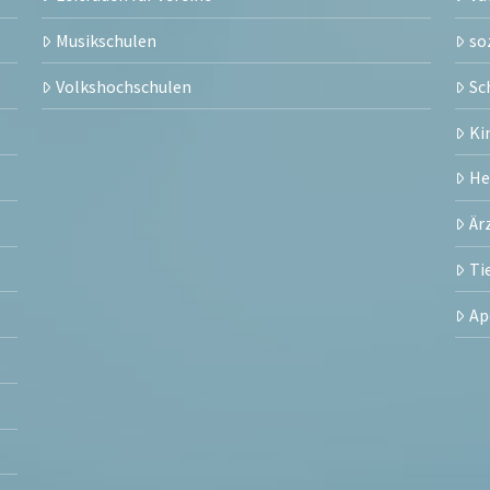
Musikschulen
so
Volkshochschulen
Sc
Ki
H
Är
Ti
Ap