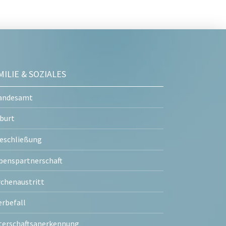
MILIE & SOZIALES
andesamt
burt
eschließung
benspartnerschaft
rchenaustritt
erbefall
terschaftsanerkennung