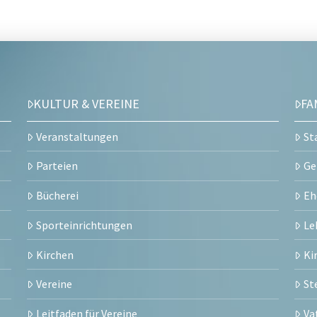
KULTUR & VEREINE
FA
Veranstaltungen
St
Parteien
Ge
Bücherei
Eh
Sporteinrichtungen
Le
Kirchen
Ki
Vereine
St
Leitfaden für Vereine
Va