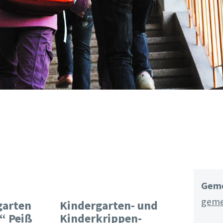
Geme
geme
garten
Kindergarten- und
“ Peiß
Kinderkrippen-