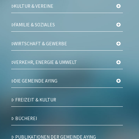
KULTUR & VEREINE
FAMILIE & SOZIALES
WIRTSCHAFT & GEWERBE
VERKEHR, ENERGIE & UMWELT
DIE GEMEINDE AYING
FREIZEIT & KULTUR
BÜCHEREI
PUBLIKATIONEN DER GEMEINDE AYING