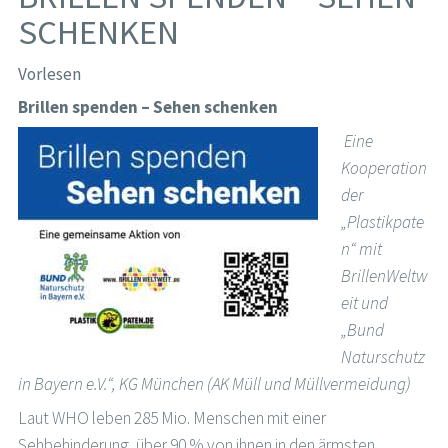
SCHENKEN
Vorlesen
Brillen spenden – Sehen schenken
Eine
Kooperation
der
„Plastikpate
n“ mit
BrillenWeltw
eit und
„Bund
Naturschutz
in Bayern e.V.“, KG München (AK Müll und Müllvermeidung)
Laut WHO leben 285 Mio. Menschen mit einer
Sehbehinderung, über 90 % von ihnen in den ärmsten