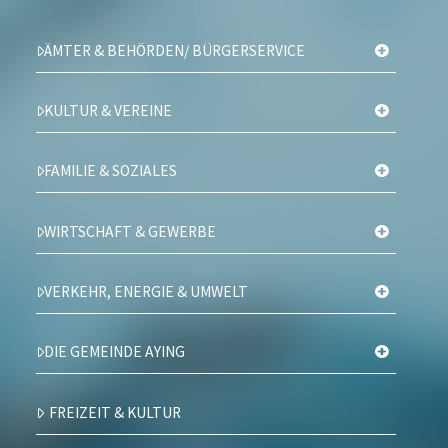
ÄMTER & BEHÖRDEN/ BÜRGERSERVICE
KULTUR & VEREINE
FAMILIE & SOZIALES
WIRTSCHAFT & GEWERBE
VERKEHR, ENERGIE & UMWELT
DIE GEMEINDE AYING
FREIZEIT & KULTUR