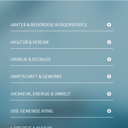
ÄMTER & BEHÖRDEN/ BÜRGERSERVICE
KULTUR & VEREINE
FAMILIE & SOZIALES
WIRTSCHAFT & GEWERBE
VERKEHR, ENERGIE & UMWELT
DIE GEMEINDE AYING