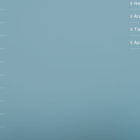
H
Är
Ti
Ap