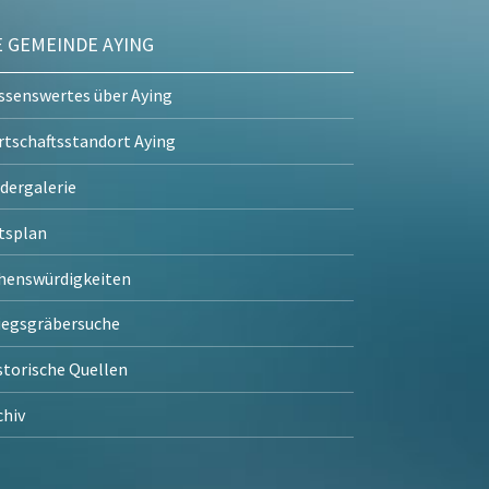
E GEMEINDE AYING
ssenswertes über Aying
rtschaftsstandort Aying
ldergalerie
tsplan
henswürdigkeiten
iegsgräbersuche
storische Quellen
chiv