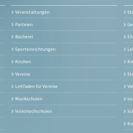
Veranstaltungen
St
Parteien
Ge
Bücherei
Eh
Sporteinrichtungen
Le
Kirchen
Ki
Vereine
St
Leitfaden für Vereine
Va
Musikschulen
so
Volkshochschulen
Sc
Ki