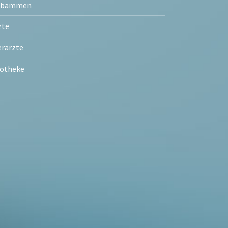
ebammen
zte
erärzte
otheke