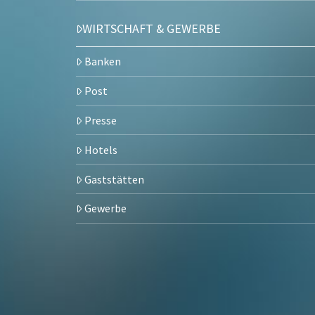
WIRTSCHAFT & GEWERBE
Banken
Post
Presse
Hotels
Gaststätten
Gewerbe