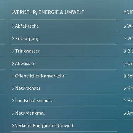
VERKEHR, ENERGIE & UMWELT
DI
Abfallrecht
Wi
Entsorgung
Wi
Trinkwasser
Bi
Abwasser
Or
Öffentlicher Nahverkehr
Se
Naturschutz
Kr
Landschaftsschutz
Hi
Naturdenkmal
Ar
Verkehr, Energie und Umwelt