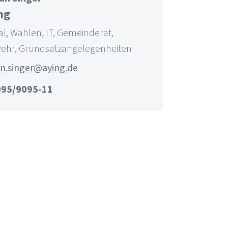
ng
l, Wahlen, IT, Gemeinderat,
ehr, Grundsatzangelegenheiten
an.singer@aying.de
095/9095-11