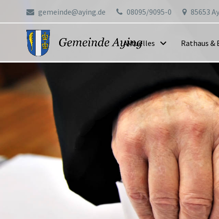
gemeinde@aying.de
08095/9095-0
85653 Ay
Aktuelles
Rathaus & 