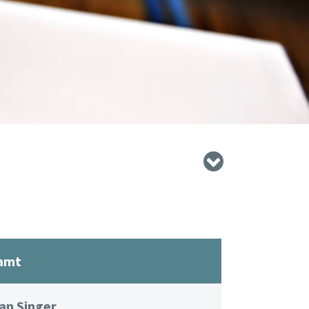
amt
ian Singer