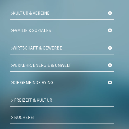
KULTUR & VEREINE
FAMILIE & SOZIALES
WIRTSCHAFT & GEWERBE
VERKEHR, ENERGIE & UMWELT
DIE GEMEINDE AYING
FREIZEIT & KULTUR
BÜCHEREI