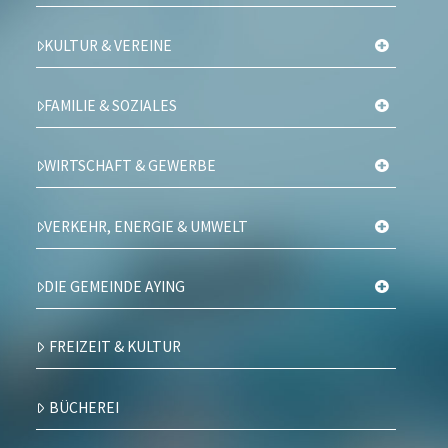
KULTUR & VEREINE
FAMILIE & SOZIALES
WIRTSCHAFT & GEWERBE
VERKEHR, ENERGIE & UMWELT
DIE GEMEINDE AYING
FREIZEIT & KULTUR
BÜCHEREI