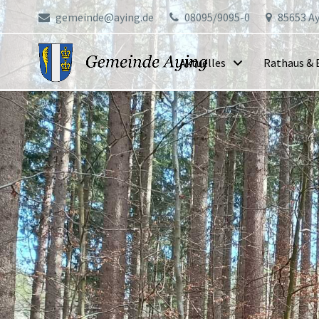
gemeinde@aying.de
08095/9095-0
85653 Ay
Aktuelles
Rathaus & 