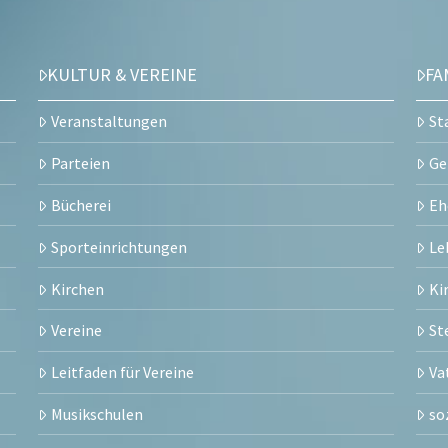
KULTUR & VEREINE
FA
Veranstaltungen
St
Parteien
Ge
Bücherei
Eh
Sporteinrichtungen
Le
Kirchen
Ki
Vereine
St
Leitfaden für Vereine
Va
Musikschulen
so