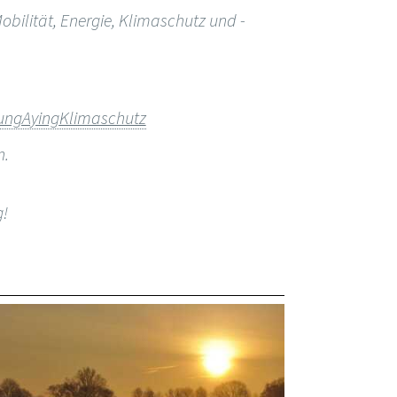
ilität, Energie, Klimaschutz und -
gungAyingKlimaschutz
n.
g!