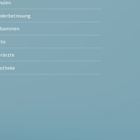
hulen
nderbetreuung
ebammen
zte
erärzte
otheke