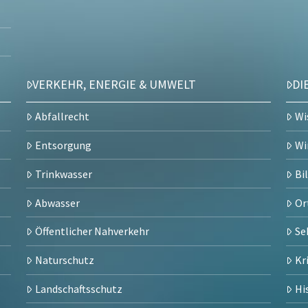
VERKEHR, ENERGIE & UMWELT
DI
Abfallrecht
Wi
Entsorgung
Wi
Trinkwasser
Bi
Abwasser
Or
Öffentlicher Nahverkehr
Se
Naturschutz
Kr
Landschaftsschutz
Hi