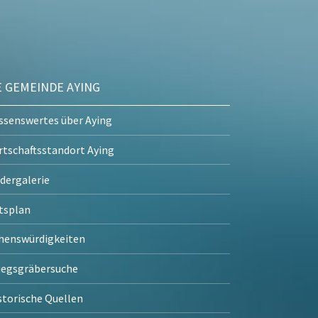
E GEMEINDE AYING
ssenswertes über Aying
rtschaftsstandort Aying
ldergalerie
tsplan
henswürdigkeiten
iegsgräbersuche
storische Quellen