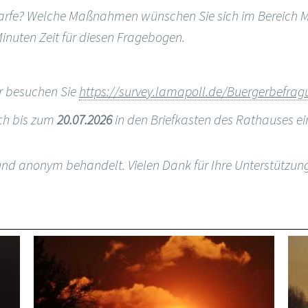
rfe? Welche Maßnahmen wünschen Sie sich im Bereich Mob
inuten Zeit für diesen Fragebogen.
r besuchen Sie
https://survey.lamapoll.de/Buergerbefra
ch bis zum
20.07.2026
in den Briefkasten des Rathauses ei
und anonym behandelt. Vielen Dank für Ihre Unterstützun