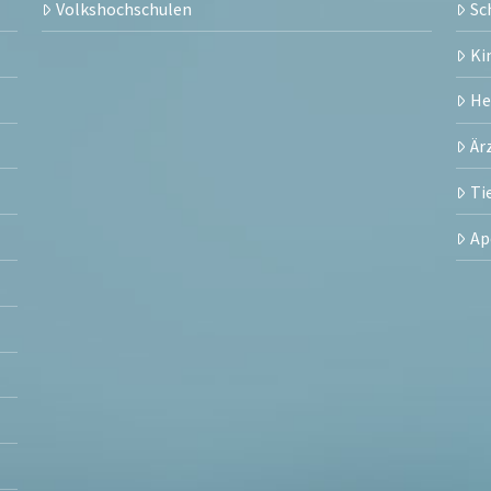
Volkshochschulen
Sc
Ki
H
Är
Ti
Ap