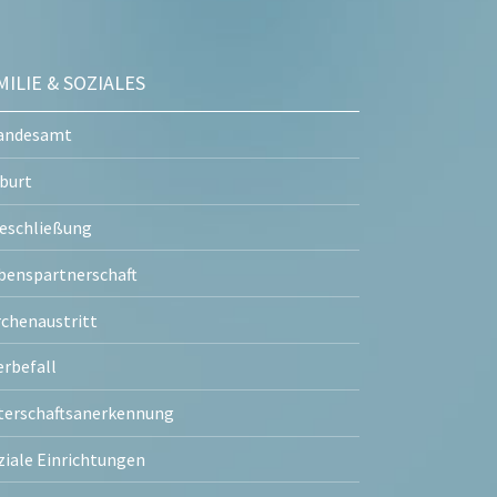
MILIE & SOZIALES
andesamt
burt
eschließung
benspartnerschaft
rchenaustritt
erbefall
terschaftsanerkennung
ziale Einrichtungen