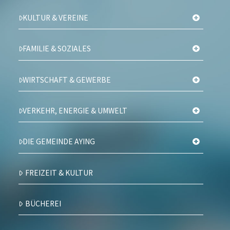
KULTUR & VEREINE
FAMILIE & SOZIALES
WIRTSCHAFT & GEWERBE
VERKEHR, ENERGIE & UMWELT
DIE GEMEINDE AYING
FREIZEIT & KULTUR
BÜCHEREI