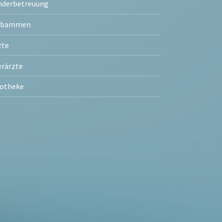
nderbetreuung
ebammen
zte
erärzte
otheke