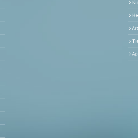
Ki
H
Är
Ti
Ap