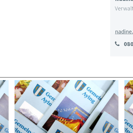
Verwal
nadine
08