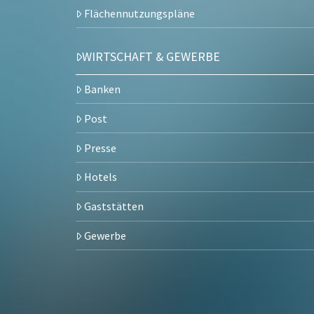
Flächennutzungspläne
WIRTSCHAFT & GEWERBE
Banken
Post
Presse
Hotels
Gaststätten
Gewerbe