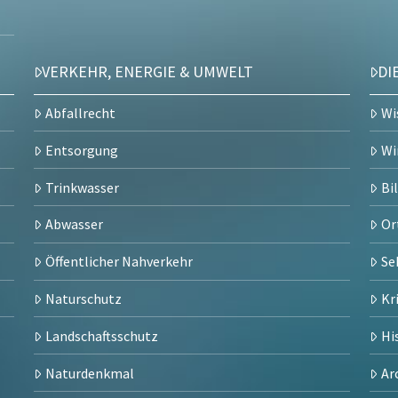
VERKEHR, ENERGIE & UMWELT
DI
Abfallrecht
Wi
Entsorgung
Wi
Trinkwasser
Bi
Abwasser
Or
Öffentlicher Nahverkehr
Se
Naturschutz
Kr
Landschaftsschutz
Hi
Naturdenkmal
Ar