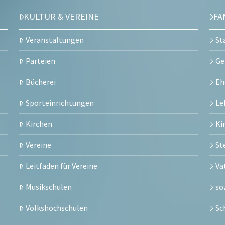
KULTUR & VEREINE
FA
Veranstaltungen
St
Parteien
Ge
Bücherei
Eh
Sporteinrichtungen
Le
Kirchen
Ki
Vereine
St
Leitfaden für Vereine
Va
Musikschulen
so
Volkshochschulen
Sc