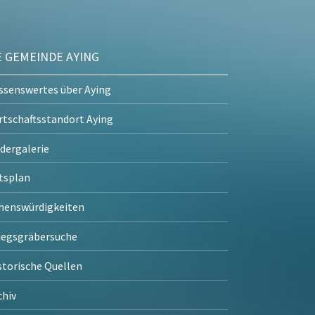
E GEMEINDE AYING
ssenswertes über Aying
rtschaftsstandort Aying
ldergalerie
tsplan
henswürdigkeiten
iegsgräbersuche
storische Quellen
chiv