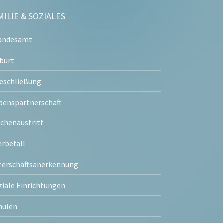
MILIE & SOZIALES
andesamt
burt
eschließung
benspartnerschaft
rchenaustritt
erbefall
terschaftsanerkennung
ziale Einrichtungen
hulen