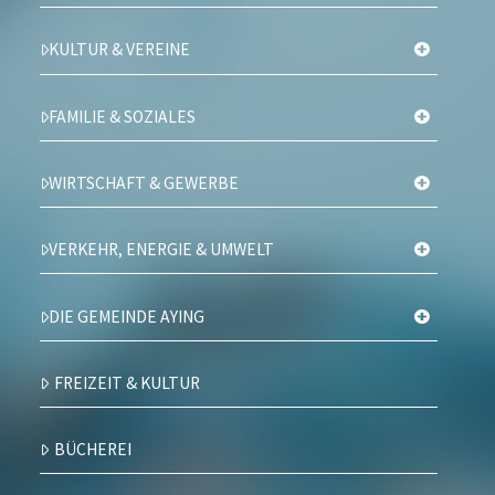
KULTUR & VEREINE
FAMILIE & SOZIALES
WIRTSCHAFT & GEWERBE
VERKEHR, ENERGIE & UMWELT
DIE GEMEINDE AYING
FREIZEIT & KULTUR
BÜCHEREI