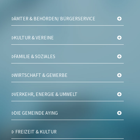
ÄMTER & BEHÖRDEN/ BÜRGERSERVICE
KULTUR & VEREINE
FAMILIE & SOZIALES
WIRTSCHAFT & GEWERBE
VERKEHR, ENERGIE & UMWELT
DIE GEMEINDE AYING
FREIZEIT & KULTUR