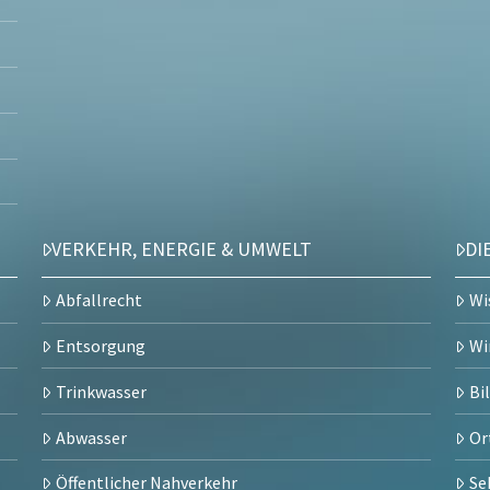
VERKEHR, ENERGIE & UMWELT
DI
Abfallrecht
Wi
Entsorgung
Wi
Trinkwasser
Bi
Abwasser
Or
Öffentlicher Nahverkehr
Se