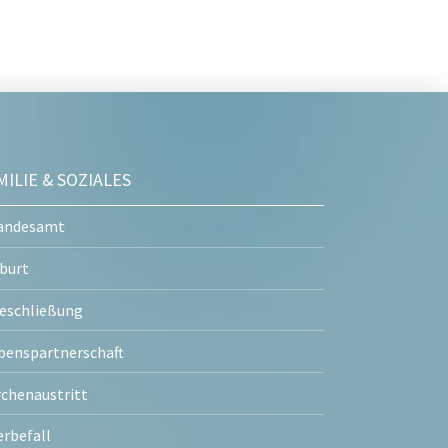
MILIE & SOZIALES
andesamt
burt
eschließung
benspartnerschaft
rchenaustritt
erbefall