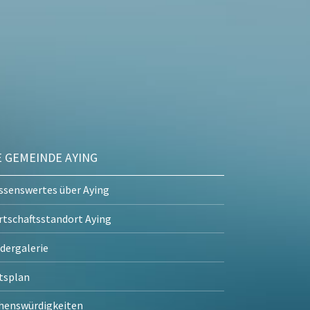
E GEMEINDE AYING
ssenswertes über Aying
rtschaftsstandort Aying
ldergalerie
tsplan
henswürdigkeiten