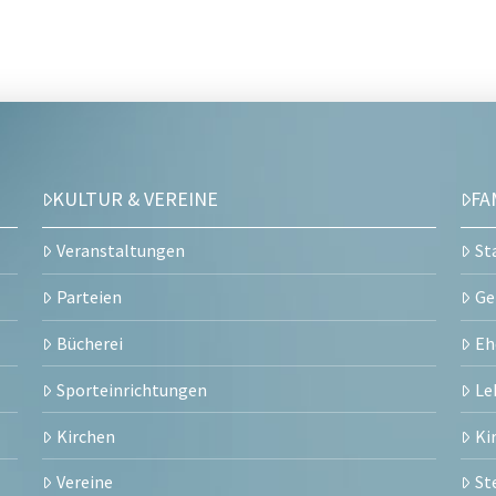
KULTUR & VEREINE
FA
Veranstaltungen
St
Parteien
Ge
Bücherei
Eh
Sporteinrichtungen
Le
Kirchen
Ki
Vereine
St