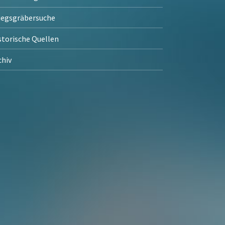
iegsgräbersuche
storische Quellen
chiv