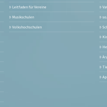
Leitfaden für Vereine
Va
Musikschulen
so
Volkshochschulen
Sc
Ki
H
Är
Ti
Ap