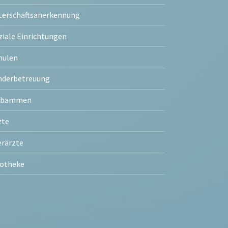
terschaftsanerkennung
ziale Einrichtungen
hulen
nderbetreuung
ebammen
zte
erärzte
otheke