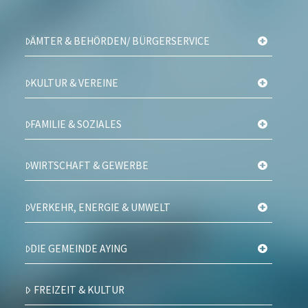
ÄMTER & BEHÖRDEN/ BÜRGERSERVICE
KULTUR & VEREINE
FAMILIE & SOZIALES
WIRTSCHAFT & GEWERBE
VERKEHR, ENERGIE & UMWELT
DIE GEMEINDE AYING
FREIZEIT & KULTUR