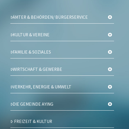
ÄMTER & BEHÖRDEN/ BÜRGERSERVICE
KULTUR & VEREINE
FAMILIE & SOZIALES
WIRTSCHAFT & GEWERBE
VERKEHR, ENERGIE & UMWELT
DIE GEMEINDE AYING
FREIZEIT & KULTUR