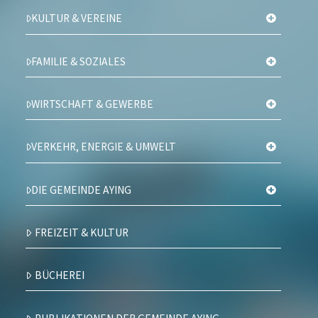
KULTUR & VEREINE
FAMILIE & SOZIALES
WIRTSCHAFT & GEWERBE
VERKEHR, ENERGIE & UMWELT
DIE GEMEINDE AYING
FREIZEIT & KULTUR
BÜCHEREI