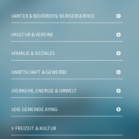
ÄMTER & BEHÖRDEN/ BÜRGERSERVICE
KULTUR & VEREINE
FAMILIE & SOZIALES
WIRTSCHAFT & GEWERBE
VERKEHR, ENERGIE & UMWELT
DIE GEMEINDE AYING
FREIZEIT & KULTUR