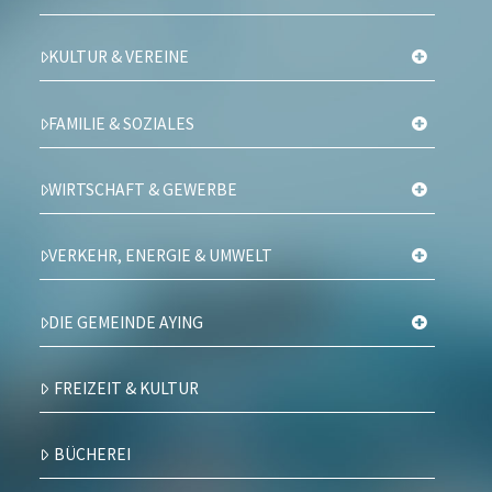
KULTUR & VEREINE
FAMILIE & SOZIALES
WIRTSCHAFT & GEWERBE
VERKEHR, ENERGIE & UMWELT
DIE GEMEINDE AYING
FREIZEIT & KULTUR
BÜCHEREI