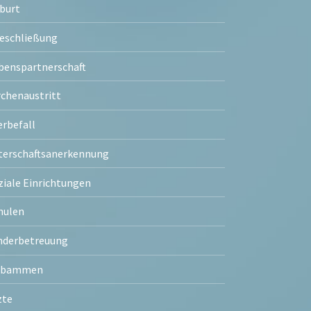
burt
eschließung
benspartnerschaft
rchenaustritt
erbefall
terschaftsanerkennung
ziale Einrichtungen
hulen
nderbetreuung
ebammen
zte