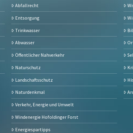
Abfallrecht
Wi
Entsorgung
Wi
Trinkwasser
Bi
Abwasser
Or
Öffentlicher Nahverkehr
Se
Naturschutz
Kr
Landschaftsschutz
Hi
Naturdenkmal
Ar
Verkehr, Energie und Umwelt
Windenergie Hofoldinger Forst
Energiespartipps