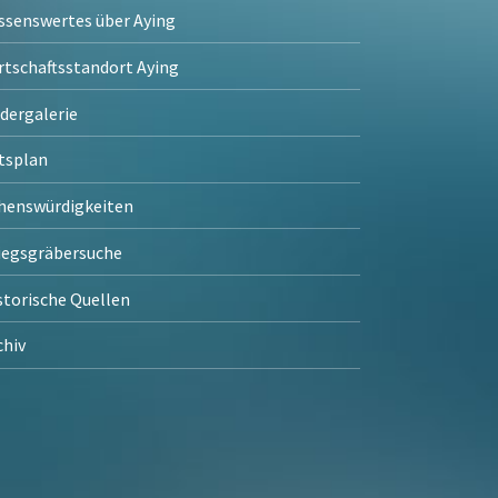
ssenswertes über Aying
rtschaftsstandort Aying
ldergalerie
tsplan
henswürdigkeiten
iegsgräbersuche
storische Quellen
chiv