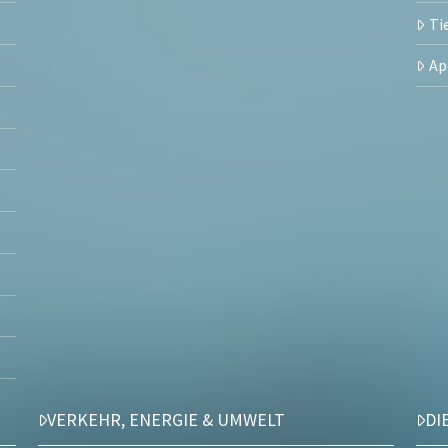
Ti
Ap
VERKEHR, ENERGIE & UMWELT
DI