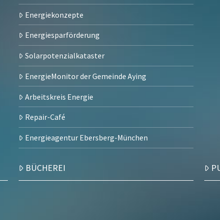
Energiekonzepte
Energiesparförderung
Solarpotenzialkataster
EnergieMonitor der Gemeinde Aying
Arbeitskreis Energie
Repair-Café
Energieagentur Ebersberg-München
BÜCHEREI
P