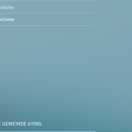
erärzte
otheke
E GEMEINDE AYING