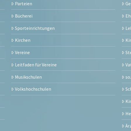
Parteien
Ge
Bücherei
Eh
Sporteinrichtungen
Le
Kirchen
Ki
Vereine
St
Leitfaden für Vereine
Va
Musikschulen
so
Volkshochschulen
Sc
Ki
H
Är