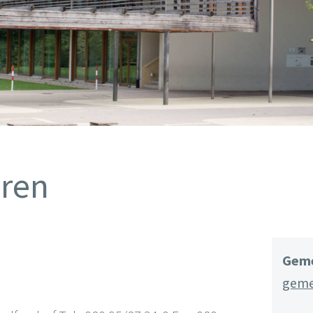
eren
Geme
geme