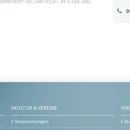
lfendorf Tel.: 080 95/87 34-0 Fax: 080
0
KULTUR & VEREINE
FA
Veranstaltungen
St