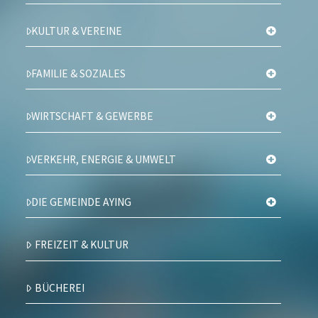
KULTUR & VEREINE
FAMILIE & SOZIALES
WIRTSCHAFT & GEWERBE
VERKEHR, ENERGIE & UMWELT
DIE GEMEINDE AYING
FREIZEIT & KULTUR
BÜCHEREI